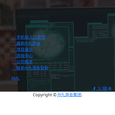
Location:
jiuyouapp@www.j9.com
导航
手机版入口首页
最新J9九游会
项目展示
游戏中心
公司服务
联系J9九游会官网
XML
Copyright ©
J9九游会集团
.