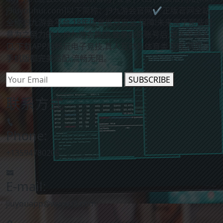
j9iuyouhui.com]以下简称：J9九游会官网✔正版官网全站,
全称:J9九游会平台,18年信誉推荐安全.保障!未来属于那些愿
意为之努力的人.J9九游会集团,登录会员账号后,进入全站入
口,下载APP后畅玩电子竞技,真人互动与体育类游戏,网页与
手机版都完美适配,流畅无阻。
SUBSCRIBE
联系方式
Phone:
+13594780205
E-mail:
jiuyouapp@www.j9.com