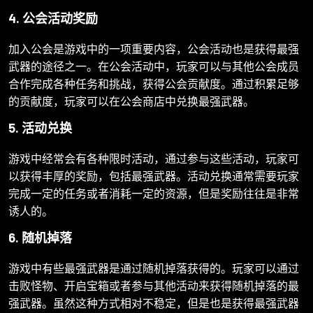
4. 公会活动奖励
加入公会是游戏中的一项重要内容，公会活动也是获得最强
武器的途径之一。在公会活动中，玩家可以与其他公会成员
合作完成各种任务和挑战，获得公会贡献度。通过积累足够
的贡献度，玩家可以在公会商店中兑换最强武器。
5. 活动兑换
游戏中经常会有各种限时活动，通过参与这些活动，玩家可
以获得丰厚的奖励，包括最强武器。活动兑换通常需要玩家
完成一定的任务或者消耗一定的资源，但是奖励往往是非常
诱人的。
6. 随机掉落
游戏中有些最强武器是通过随机掉落获得的。玩家可以通过
击败怪物、开启宝箱或者参与其他活动来获得随机掉落的最
强武器。虽然这种方式相对不稳定，但是也是获得最强武器