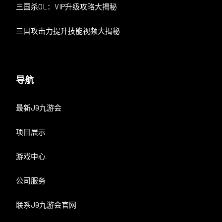
三国杀OL：VIP升级攻略大揭秘
三国攻击力提升技能视频大揭秘
导航
最新J9九游会
项目展示
游戏中心
公司服务
联系J9九游会官网