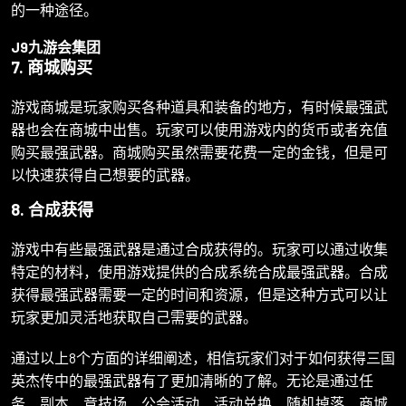
的一种途径。
J9九游会集团
7. 商城购买
游戏商城是玩家购买各种道具和装备的地方，有时候最强武
器也会在商城中出售。玩家可以使用游戏内的货币或者充值
购买最强武器。商城购买虽然需要花费一定的金钱，但是可
以快速获得自己想要的武器。
8. 合成获得
游戏中有些最强武器是通过合成获得的。玩家可以通过收集
特定的材料，使用游戏提供的合成系统合成最强武器。合成
获得最强武器需要一定的时间和资源，但是这种方式可以让
玩家更加灵活地获取自己需要的武器。
通过以上8个方面的详细阐述，相信玩家们对于如何获得三国
英杰传中的最强武器有了更加清晰的了解。无论是通过任
务、副本、竞技场、公会活动、活动兑换、随机掉落、商城