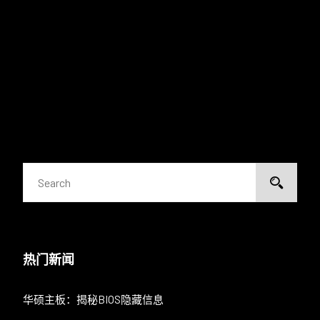
热门新闻
华硕主板：揭秘BIOS隐藏信息